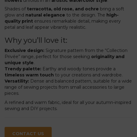
flowers
unfolds in an
artistic watercolor style
.
Shades of
terracotta, old rose, and ochre
bring a soft
glow and
natural elegance
to the design. The
high-
quality print
ensures remarkable detail, making every
petal and leaf appear vibrantly realistic.
Why you’ll love it:
Exclusive design:
Signature pattern from the “Collection
Privée” range, perfect for those seeking
originality and
unique style
.
Trendy palette:
Earthy and woody tones provide a
timeless warm touch
to your creations and wardrobe.
Versatility:
Dense and balanced pattern, suitable for a wide
range of sewing projects from small accessories to large
pieces.
A refined and warm fabric, ideal for all your autumn-inspired
sewing and DIY projects.
CONTACT US