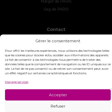
Margot de PARIS
Seg de PARIS
Contact
INTERSTISS
Gérer le consentement
7 Boulevard des Frères Lumière
42360 Panissières
Pour offrir les meilleures expériences, nous utilisons des technologies telles
France
que les cookies pour stocker et/ou accéder aux informations des appareils.
Le fait de consentir à ces technologies nous permettra de traiter des
+33 (0)4 74 01 99 80
données telles que le comportement de navigation ou les ID uniques sur ce
site. Le fait de ne pas consentir ou de retirer son consentement peut avoir
commandes@interstiss.com
un effet négatif sur certaines caractéristiques et fonctions.
Manage services
Accepter
© 2026 Interstiss Loisirs Créatifs. Tous droits réservés.
Refuser