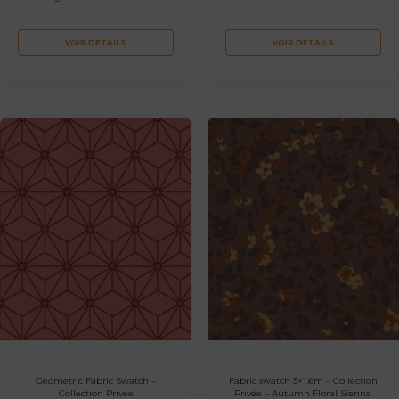
VOIR DÉTAILS
VOIR DÉTAILS
Geometric Fabric Swatch –
Fabric swatch 3×1.6m – Collection
Collection Privée
Privée – Autumn Floral Sienna