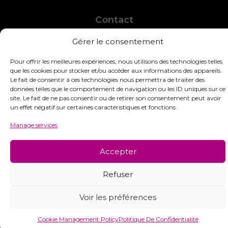
Contact
INTERSTISS
Gérer le consentement
7 Boulevard des Frères Lumière
42360 Panissières
Pour offrir les meilleures expériences, nous utilisons des technologies telles
France
que les cookies pour stocker et/ou accéder aux informations des appareils.
Le fait de consentir à ces technologies nous permettra de traiter des
+33 (0)4 74 01 99 80
données telles que le comportement de navigation ou les ID uniques sur ce
site. Le fait de ne pas consentir ou de retirer son consentement peut avoir
commandes@interstiss.com
un effet négatif sur certaines caractéristiques et fonctions.
Manage services
Accepter
© 2026 Interstiss Loisirs Créatifs. Tous droits réservés.
Refuser
Voir les préférences
Cookie Management Policy
Politique De Confidentialité