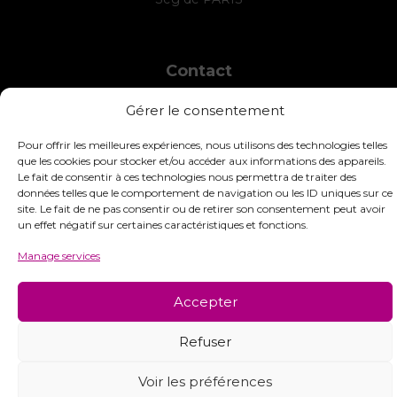
Contact
INTERSTISS
Gérer le consentement
7 Boulevard des Frères Lumière
42360 Panissières
Pour offrir les meilleures expériences, nous utilisons des technologies telles
France
que les cookies pour stocker et/ou accéder aux informations des appareils.
Le fait de consentir à ces technologies nous permettra de traiter des
+33 (0)4 74 01 99 80
données telles que le comportement de navigation ou les ID uniques sur ce
site. Le fait de ne pas consentir ou de retirer son consentement peut avoir
commandes@interstiss.com
un effet négatif sur certaines caractéristiques et fonctions.
Manage services
Accepter
© 2026 Interstiss Loisirs Créatifs. Tous droits réservés.
Refuser
Voir les préférences