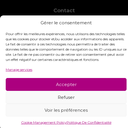
Contact
INTERSTISS
Gérer le consentement
7 Boulevard des Frères Lumière
42360 Panissières
Pour offrir les meilleures expériences, nous utilisons des technologies telles
France
que les cookies pour stocker et/ou accéder aux informations des appareils.
Le fait de consentir à ces technologies nous permettra de traiter des
+33 (0)4 74 01 99 80
données telles que le comportement de navigation ou les ID uniques sur ce
site. Le fait de ne pas consentir ou de retirer son consentement peut avoir
commandes@interstiss.com
un effet négatif sur certaines caractéristiques et fonctions.
Manage services
Accepter
© 2026 Interstiss Loisirs Créatifs. Tous droits réservés.
Refuser
Voir les préférences
Cookie Management Policy
Politique De Confidentialité