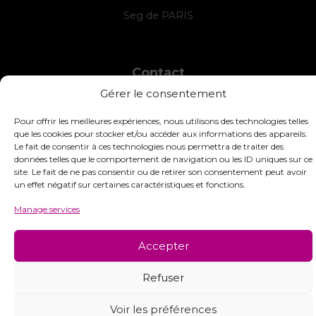
Seg de PARIS
Contact
Gérer le consentement
INTERSTISS
7 Boulevard des Frères Lumière
Pour offrir les meilleures expériences, nous utilisons des technologies telles
42360 Panissières
que les cookies pour stocker et/ou accéder aux informations des appareils.
France
Le fait de consentir à ces technologies nous permettra de traiter des
données telles que le comportement de navigation ou les ID uniques sur ce
+33 (0)4 74 01 99 80
site. Le fait de ne pas consentir ou de retirer son consentement peut avoir
un effet négatif sur certaines caractéristiques et fonctions.
commandes@interstiss.com
Manage services
Accepter
© 2026 Interstiss Loisirs Créatifs. Tous droits réservés.
Refuser
Voir les préférences