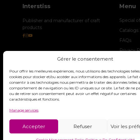
Interstiss
Menu
Special o
Publisher and manufacturer of craft
products
Catalogs
FAQs
Privacy P
Gérer le consentement
Cookie M
legal-not
Pour offrir les meilleures expériences, nous utilisons des technologies telles
cookies pour stocker et/ou accéder aux informations des appareils. Le fait 
consentir à ces technologies nous permettra de traiter des données telles q
comportement de navigation ou les ID uniques sur ce site. Le fait de ne p
ou de retirer son consentement peut avoir un effet négatif sur certaines
caractéristiques et fonctions.
Manage services
Accepter
Refuser
Voir les pré
Cookie Management Policy
Politique De Confidentialité