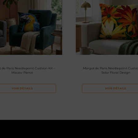
 de Paris Needlepoint Cushion Kit –
Margot de Paris Needlepoint Cushio
Macaw Parrot
Solar Floral Design
VOIR DÉTAILS
VOIR DÉTAILS