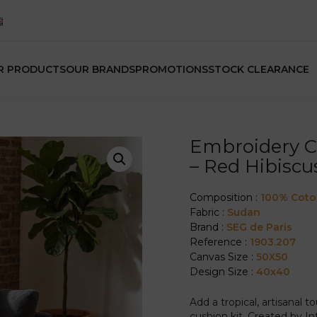
R PRODUCTS
OUR BRANDS
PROMOTIONS
STOCK CLEARANCE
Embroidery C
– Red Hibiscu
Composition :
100% Cot
Fabric :
Sudan
Brand :
SEG de Paris
Reference :
1903.207
Canvas Size :
50X50
Design Size :
40x40
Add a tropical, artisanal 
cushion kit. Created by I