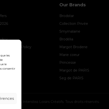
Our Brands
ffers
Brodstar
 2026
Collection Privée
Smyrnalaine
olicy
Brodélia
anagement Policy
Margot Broderie
ice
Marie coeur
 que les
de
Princesse
ue le
as consentir
Margot de PARIS
Seg de PARIS
férences
© 2026 Interstiss Loisirs Créatifs. Tous droits réservés.