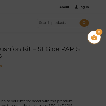
About
Log In
0
ushion Kit – SEG de PARIS
s
on
touch to your interior decor with this premium
nterstiss under the prestigious SEG de PARIS