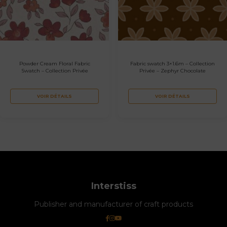
Powder Cream Floral Fabric
Fabric swatch 3×1.6m – Collection
Swatch – Collection Privée
Privée – Zephyr Chocolate
VOIR DÉTAILS
VOIR DÉTAILS
Interstiss
Publisher and manufacturer of craft products