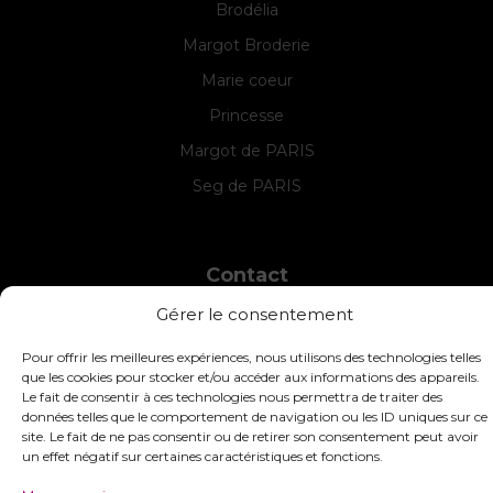
Brodélia
Margot Broderie
Marie coeur
Princesse
Margot de PARIS
Seg de PARIS
Contact
Gérer le consentement
INTERSTISS
7 Boulevard des Frères Lumière
42360 Panissières
Pour offrir les meilleures expériences, nous utilisons des technologies telles
que les cookies pour stocker et/ou accéder aux informations des appareils.
France
Le fait de consentir à ces technologies nous permettra de traiter des
données telles que le comportement de navigation ou les ID uniques sur ce
+33 (0)4 74 01 99 80
site. Le fait de ne pas consentir ou de retirer son consentement peut avoir
commandes@interstiss.com
un effet négatif sur certaines caractéristiques et fonctions.