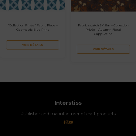
“Collection Privée” Fabric Piece –
Fabric swatch 3×1.6m – Collection
Geometric Blue Print
Privée – Autumn Floral
Cappuccino
VOIR DÉTAILS
VOIR DÉTAILS
Interstiss
Publisher and manufacturer of craft products