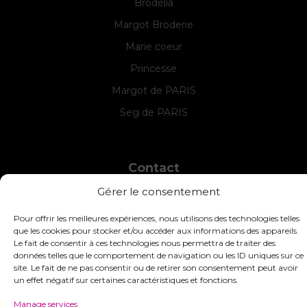
Brodélia
Margot Broderie
Marie coeur
Princesse
Margot de PARIS
Seg de PARIS
Contact
Gérer le consentement
INTERSTISS
7 Boulevard des Frères Lumière
42360 Panissières
Pour offrir les meilleures expériences, nous utilisons des technologies telles
que les cookies pour stocker et/ou accéder aux informations des appareils.
France
Le fait de consentir à ces technologies nous permettra de traiter des
données telles que le comportement de navigation ou les ID uniques sur ce
+33 (0)4 74 01 99 80
site. Le fait de ne pas consentir ou de retirer son consentement peut avoir
commandes@interstiss.com
un effet négatif sur certaines caractéristiques et fonctions.
Manage services