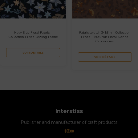
Navy Blue Floral Fabric –
Fabric swatch 3×1.6m – Collection
Collection Privée Sewing Fabric
Privée – Autumn Floral Sienna
Cappuccino
VOIR DÉTAILS
VOIR DÉTAILS
Interstiss
Publisher and manufacturer of craft products