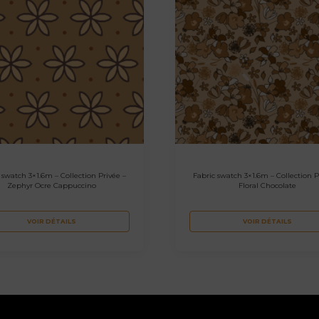
 swatch 3×1.6m – Collection Privée –
Fabric swatch 3×1.6m – Collection P
Zephyr Ocre Cappuccino
Floral Chocolate
VOIR DÉTAILS
VOIR DÉTAILS