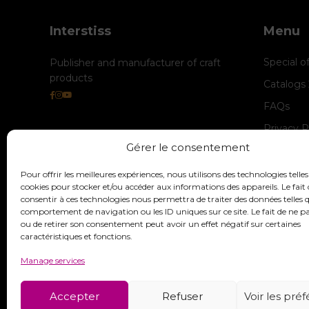
Interstiss
Menu
Special o
Publisher and manufacturer of craft
products
Catalogs
FAQs
Privacy P
Gérer le consentement
Cookie M
legal-not
Pour offrir les meilleures expériences, nous utilisons des technologies telles
cookies pour stocker et/ou accéder aux informations des appareils. Le fait 
consentir à ces technologies nous permettra de traiter des données telles q
comportement de navigation ou les ID uniques sur ce site. Le fait de ne p
ou de retirer son consentement peut avoir un effet négatif sur certaines
caractéristiques et fonctions.
Manage services
Accepter
Refuser
Voir les pré