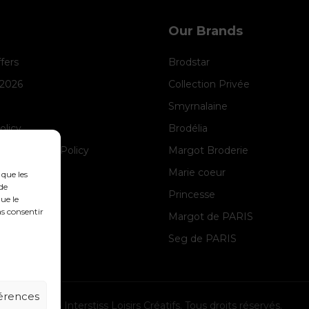
Our Brands
ffers
Brodstar
 2026
Collection Privée
Smyrnalaine
olicy
Brodélia
anagement Policy
Margot Broderie
ice
Marie coeur
 que les
de
Princesse
ue le
as consentir
Margot de PARIS
Seg de PARIS
férences
© 2026 Interstiss Loisirs Créatifs. Tous droits réservés.