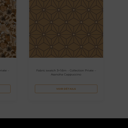
rivée –
Fabric swatch 3×1.6m – Collection Privée –
Asanoha Cappuccino
VOIR DÉTAILS