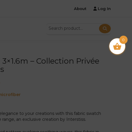
About
Log In
0
 3×1.6m – Collection Privée
s
m
icrofiber
legance to your creations with this fabric swatch
 range, an exclusive creation by Interstiss.
id pattern evoking soothing waves, this fabric in