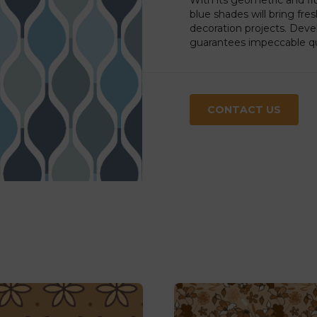
blue shades will bring fre
decoration projects. Devel
guarantees impeccable qua
CONTACT US