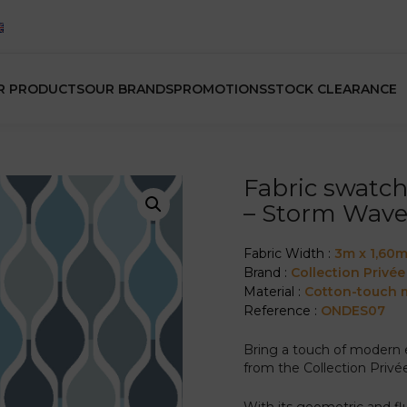
R PRODUCTS
OUR BRANDS
PROMOTIONS
STOCK CLEARANCE
Fabric swatch
– Storm Wave
Fabric Width :
3m x 1,60
Brand :
Collection Privée
Material :
Cotton-touch m
Reference :
ONDES07
Bring a touch of modern e
from the Collection Privée
With its geometric and flu