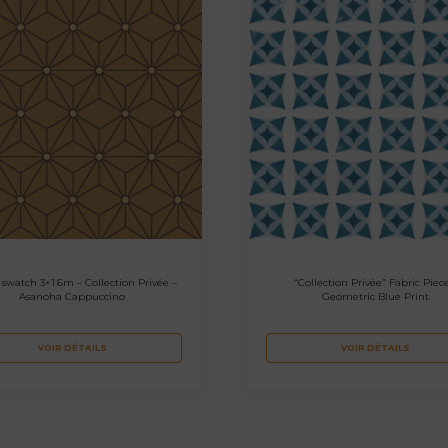
 swatch 3×1.6m – Collection Privée –
“Collection Privée” Fabric Piec
Asanoha Cappuccino
Geometric Blue Print
VOIR DÉTAILS
VOIR DÉTAILS