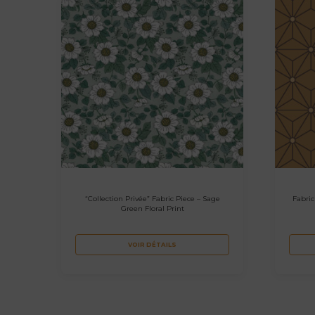
“Collection Privée” Fabric Piece – Sage
Fabric
Green Floral Print
VOIR DÉTAILS