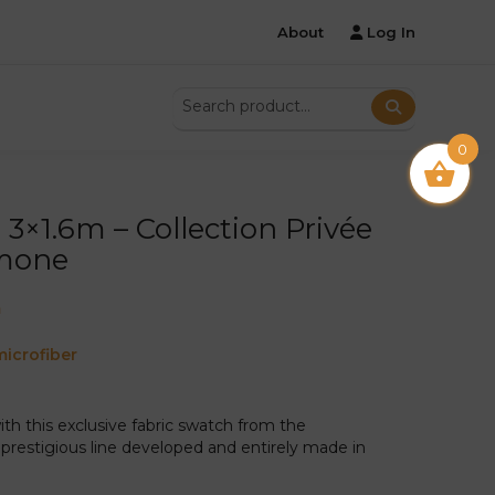
About
Log In
0
 3×1.6m – Collection Privée
emone
m
icrofiber
th this exclusive fabric swatch from the
 prestigious line developed and entirely made in