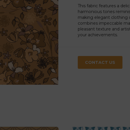
This fabric features a deli
harmonious tones reminisc
making elegant clothing or
combines impeccable manuf
pleasant texture and artist
your achievements.
CONTACT US