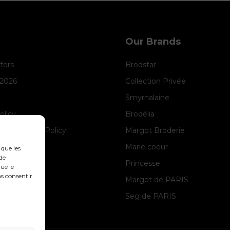
Our Brands
ffers
Brodstar
 2026
Collection Privée
Smyrnalaine
olicy
Brodélia
anagement Policy
Margot Broderie
ice
Marie coeur
 que les
de
Princesse
ue le
as consentir
Margot de PARIS
Seg de PARIS