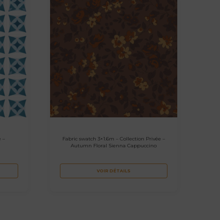
e –
Fabric swatch 3×1.6m – Collection Privée –
Autumn Floral Sienna Cappuccino
VOIR DÉTAILS