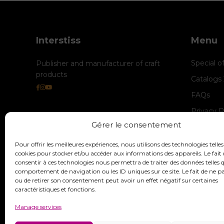
Interstiss
Menu
Special o
Publisher and manufacturer of craft
products
Catalogs
FAQs
Privacy P
Gérer le consentement
Cookie M
legal-not
Pour offrir les meilleures expériences, nous utilisons des technologies telles
cookies pour stocker et/ou accéder aux informations des appareils. Le fait 
consentir à ces technologies nous permettra de traiter des données telles q
comportement de navigation ou les ID uniques sur ce site. Le fait de ne p
ou de retirer son consentement peut avoir un effet négatif sur certaines
caractéristiques et fonctions.
Manage services