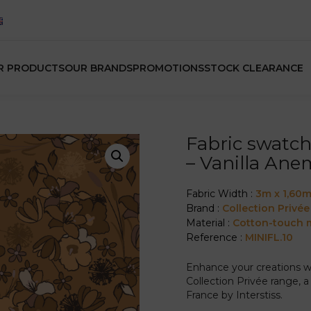
R PRODUCTS
OUR BRANDS
PROMOTIONS
STOCK CLEARANCE
Fabric swatch
– Vanilla An
Fabric Width :
3m x 1,60
Brand :
Collection Privée
Material :
Cotton-touch m
Reference :
MINIFL.10
Enhance your creations wi
Collection Privée range, a
France by Interstiss.