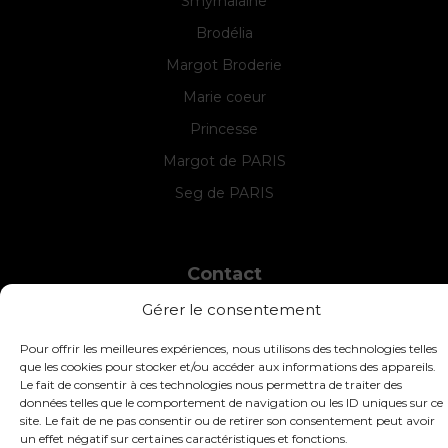
Smyrnalaine
Brodélia
Margot Broderie
Marie coeur
Princesse
Margot de PARIS
Seg de PARIS
Contact
INTERSTISS
Gérer le consentement
7 Boulevard des Frères Lumière
42360 Panissières
Pour offrir les meilleures expériences, nous utilisons des technologies telles
que les cookies pour stocker et/ou accéder aux informations des appareils.
France
Le fait de consentir à ces technologies nous permettra de traiter des
+33 (0)4 74 01 99 80
données telles que le comportement de navigation ou les ID uniques sur ce
site. Le fait de ne pas consentir ou de retirer son consentement peut avoir
commandes@interstiss.com
un effet négatif sur certaines caractéristiques et fonctions.