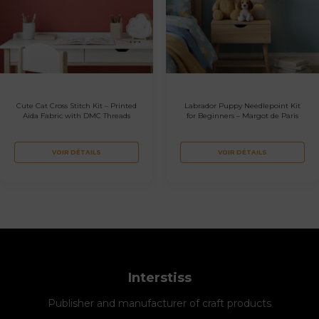
Cute Cat Cross Stitch Kit – Printed
Labrador Puppy Needlepoint Kit
Aida Fabric with DMC Threads
for Beginners – Margot de Paris
VOIR DÉTAILS
VOIR DÉTAILS
Interstiss
Publisher and manufacturer of craft products