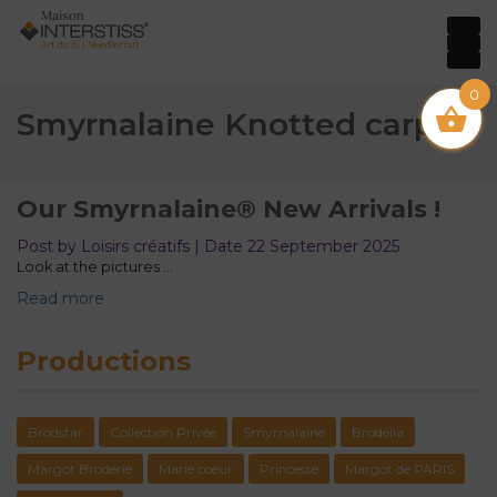
0
Smyrnalaine Knotted carpet
Our Smyrnalaine® New Arrivals !
Post by Loisirs créatifs | Date 22 September 2025
Look at the pictures ...
Read more
Productions
Brodstar
Collection Privée
Smyrnalaine
Brodélia
Margot Broderie
Marie coeur
Princesse
Margot de PARIS