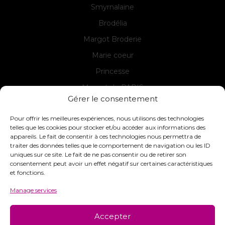
Smyrnalaine
Brodélia
Margot Broderie
Marie coeur
Princesse
Margot de PARIS
Gérer le consentement
Seg de PARIS
Pour offrir les meilleures expériences, nous utilisons des technologies
telles que les cookies pour stocker et/ou accéder aux informations des
appareils. Le fait de consentir à ces technologies nous permettra de
Contact
traiter des données telles que le comportement de navigation ou les ID
uniques sur ce site. Le fait de ne pas consentir ou de retirer son
INTERSTISS
consentement peut avoir un effet négatif sur certaines caractéristiques
7 Boulevard des Frères Lumière
et fonctions.
42360 Panissières
Manage services
France
+33 (0)4 74 01 99 80
Accepter