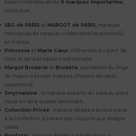
Maison Interstiss abrite
9 marques importantes
,
telles que :
SEG de PARIS
et
MARGOT de PARIS
, marques
historiques de canevas, créées dans les années 60
en France.
Princesse
et
Marie Cœur
, références du point de
croix et de la broderie traditionnelle.
Margot Broderie
et
Brodélia
, spécialistes du linge
de maison à broder (nappes, chemins de table,
napperons).
Smyrnalaine
: la marque experte du tapis au point
noué en laine épaisse Woolmark.
Collection Privée
: marque dédiée à la couture et
à la confection, à travers des coupons aux designs
variés.
Brod’star
: marque dédiée à la base de tout