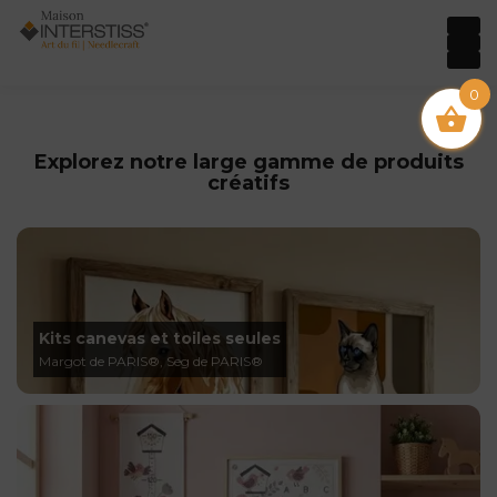
0
Explorez notre large gamme de produits
créatifs
Kits canevas et toiles seules
Margot de PARIS®, Seg de PARIS®