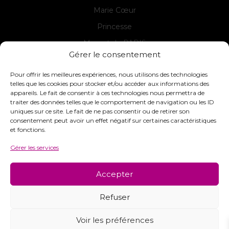
Marie Cœur
Princesse
Margot de PARIS
Gérer le consentement
Seg de PARIS
Pour offrir les meilleures expériences, nous utilisons des technologies
telles que les cookies pour stocker et/ou accéder aux informations des
appareils. Le fait de consentir à ces technologies nous permettra de
Contact
traiter des données telles que le comportement de navigation ou les ID
uniques sur ce site. Le fait de ne pas consentir ou de retirer son
INTERSTISS
consentement peut avoir un effet négatif sur certaines caractéristiques
7 Boulevard des Frères Lumière
et fonctions.
42360 Panissières
Gérer les services
France
+33 (0)4 74 01 99 80
Accepter
commandes@interstiss.com
Refuser
Voir les préférences