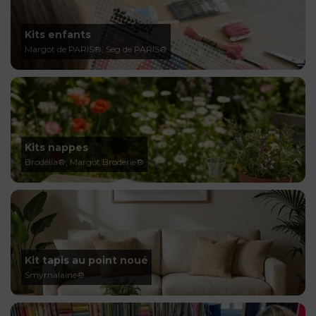
Kits enfants
Margot de PARIS®, Seg de PARIS®
Kits nappes
Brodélia®, Margot Broderie®
Kit tapis au point noué
Smyrnalaine®