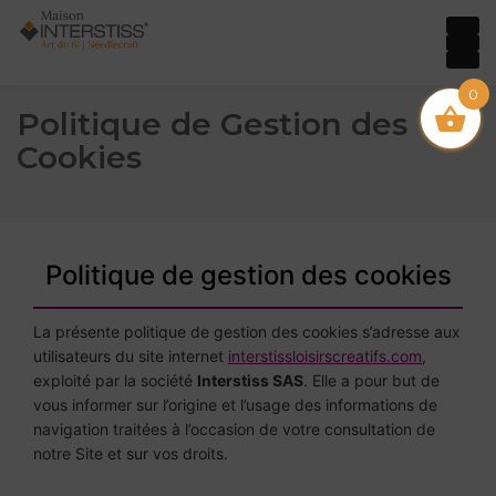
0
Politique de Gestion des
Cookies
Politique de gestion des cookies
La présente politique de gestion des cookies s’adresse aux
utilisateurs du site internet
interstissloisirscreatifs.com
,
exploité par la société
Interstiss SAS
. Elle a pour but de
vous informer sur l’origine et l’usage des informations de
navigation traitées à l’occasion de votre consultation de
notre Site et sur vos droits.