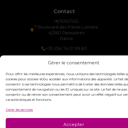
Contact
INTERSTISS
7 Boulevard des Frères Lumière
42360 Panissières
France
+33 (0)4 74 01 99 80
commandes@interstiss.com
Gérer le consentement
Pour offrir les meilleures expériences, nous utilisons des technologies telles q
cookies pour stocker et/ou accéder aux informations des appareils. Le fait d
consentir à ces technologies nous permettra de traiter des données telles qu
© 2026 Interstiss Loisirs Créatifs. Tous droits réservés.
comportement de navigation ou les ID uniques sur ce site. Le fait de ne pas
consentir ou de retirer son consentement peut avoir un effet négatif sur ce
caractéristiques et fonctions.
Gérer les services
Accepter