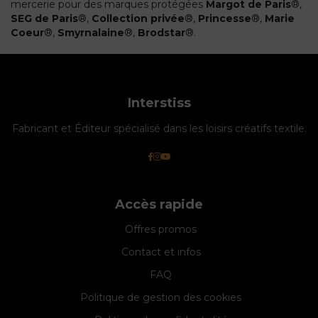
mercerie pour des marques protégées
Margot de Paris
®,
SEG de Paris
®,
Collection privée
®,
Princesse
®,
Marie
Coeur
®,
Smyrnalaine
®,
Brodstar
®.
Interstiss
Fabricant et Éditeur spécialisé dans les loisirs créatifs textile.
Accès rapide
Offres promos
Contact et infos
FAQ
Politique de gestion des cookies