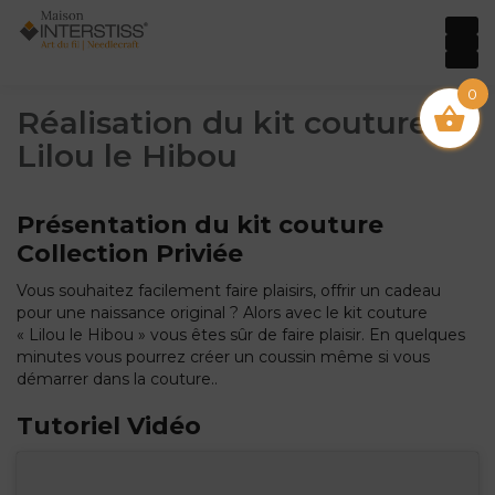
0
Réalisation du kit couture
Lilou le Hibou
Présentation du kit couture
Collection Priviée
Vous souhaitez facilement faire plaisirs, offrir un cadeau
pour une naissance original ? Alors avec le kit couture
« Lilou le Hibou » vous êtes sûr de faire plaisir. En quelques
minutes vous pourrez créer un coussin même si vous
démarrer dans la couture..
Tutoriel Vidéo