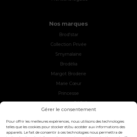
Nos marques
Brod'star
Collection Privée
Smyrnalaine
Brodélia
Margot Broderie
Marie Cœur
Princesse
Margot de PARIS
Gérer le consentement
Seg de PARIS
Pour offrir les meilleures expériences, nous utilisons des technologies
telles que les cookies pour stocker et/ou accéder aux informations des
appareils. Le fait de consentir à ces technologies nous permettra de