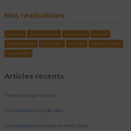
Nos réalisations
Brod’star
Collection Privée
Smyrnalaine
Brodélia
Margot Broderie
Marie Cœur
Princesse
Margot de PARIS
Seg de PARIS
Articles récents
Canevas Margot de paris
Des réalisations Seg de paris
Des réalisations Princesse et Marie Cœur