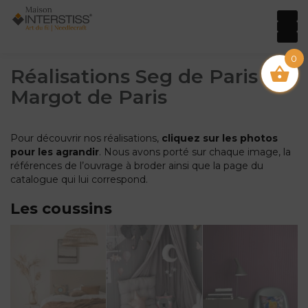
0
Réalisations Seg de Paris et
Margot de Paris
Pour découvrir nos réalisations,
cliquez sur les photos
pour les agrandir
. Nous avons porté sur chaque image, la
références de l’ouvrage à broder ainsi que la page du
catalogue qui lui correspond.
Les coussins