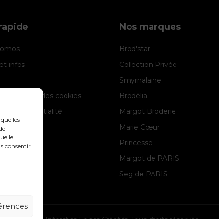
rapide
Nos marques
promos
Brod'star
et infos
Collection Privée
Smyrnalaine
e de gestion des cookies
Brodélia
 de confidentialité
Margot Broderie
 que les
 légales
Marie Cœur
de
ue le
Princesse
as consentir
Margot de PARIS
Seg de PARIS
férences