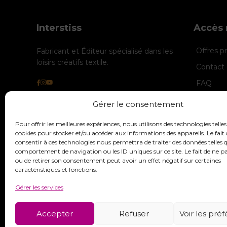
Interstiss
Accès 
Offres 
Fabricant et Éditeur spécialisé dans les
loisirs créatifs textile.
Contact 
FAQ
Politiqu
Gérer le consentement
Politique
Pour offrir les meilleures expériences, nous utilisons des technologies telles
Mentions
cookies pour stocker et/ou accéder aux informations des appareils. Le fait 
consentir à ces technologies nous permettra de traiter des données telles q
comportement de navigation ou les ID uniques sur ce site. Le fait de ne p
ou de retirer son consentement peut avoir un effet négatif sur certaines
caractéristiques et fonctions.
Gérer les services
Accepter
Refuser
Voir les pré