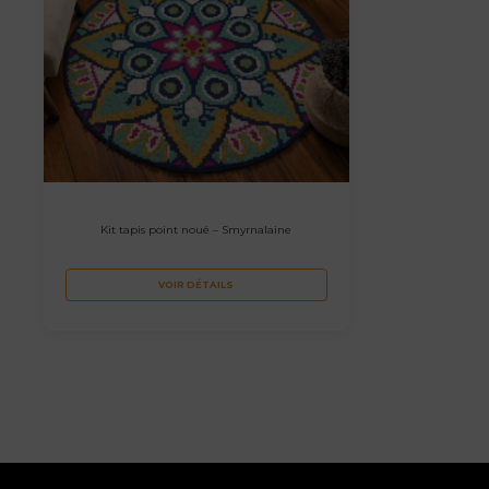
Kit tapis point noué – Smyrnalaine
VOIR DÉTAILS