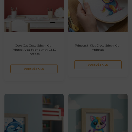
Cute Cat Cross Stitch Kit –
Princess® Kids Cross-Stitch Kit –
Printed Aida Fabric with DMC
Animals
Threads
VOIR DÉTAILS
VOIR DÉTAILS