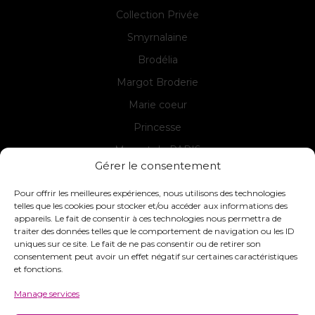
Collection Privée
Smyrnalaine
Brodélia
Margot Broderie
Marie coeur
Princesse
Margot de PARIS
Gérer le consentement
Seg de PARIS
Pour offrir les meilleures expériences, nous utilisons des technologies
telles que les cookies pour stocker et/ou accéder aux informations des
appareils. Le fait de consentir à ces technologies nous permettra de
Contact
traiter des données telles que le comportement de navigation ou les ID
uniques sur ce site. Le fait de ne pas consentir ou de retirer son
INTERSTISS
consentement peut avoir un effet négatif sur certaines caractéristiques
7 Boulevard des Frères Lumière
et fonctions.
42360 Panissières
Manage services
France