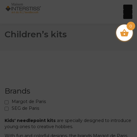
0
Children’s kits
Brands
Margot de Paris
SEG de Paris
Kids' needlepoint kits
are specially designed to introduce
young ones to creative hobbies.
With fun and colorful designs, the brands Margot de Paris