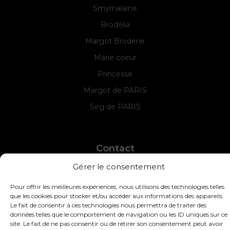
Smyrnalaine
Brodélia
Margot Broderie
Marie coeur
Princesse
Margot de PARIS
Seg de PARIS
Contact
Gérer le consentement
INTERSTISS
7 Boulevard des Frères Lumière
42360 Panissières
Pour offrir les meilleures expériences, nous utilisons des technologies telles
que les cookies pour stocker et/ou accéder aux informations des appareils.
France
Le fait de consentir à ces technologies nous permettra de traiter des
données telles que le comportement de navigation ou les ID uniques sur ce
+33 (0)4 74 01 99 80
site. Le fait de ne pas consentir ou de retirer son consentement peut avoir