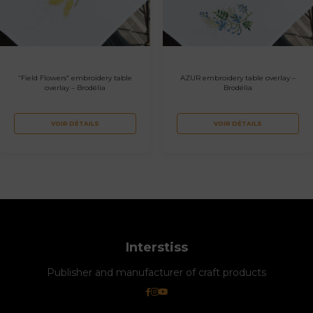
“Field Flowers” embroidery table
AZUR embroidery table overlay –
overlay – Brodélia
Brodélia
VOIR DÉTAILS
VOIR DÉTAILS
Interstiss
Publisher and manufacturer of craft products