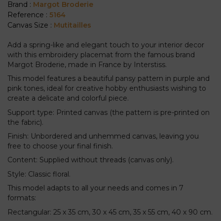
Brand :
Margot Broderie
Reference :
5164
Canvas Size :
Mutitailles
Add a spring-like and elegant touch to your interior decor
with this embroidery placemat from the famous brand
Margot Broderie, made in France by Interstiss.
This model features a beautiful pansy pattern in purple and
pink tones, ideal for creative hobby enthusiasts wishing to
create a delicate and colorful piece.
Support type: Printed canvas (the pattern is pre-printed on
the fabric).
Finish: Unbordered and unhemmed canvas, leaving you
free to choose your final finish.
Content: Supplied without threads (canvas only).
Style: Classic floral.
This model adapts to all your needs and comes in 7
formats:
Rectangular: 25 x 35 cm, 30 x 45 cm, 35 x 55 cm, 40 x 90 cm.