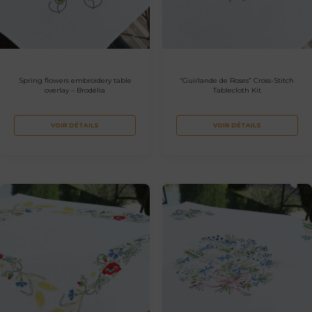
Spring flowers embroidery table
“Guirlande de Roses” Cross-Stitch
overlay – Brodélia
Tablecloth Kit
VOIR DÉTAILS
VOIR DÉTAILS