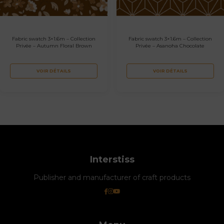
Fabric swatch 3×1.6m – Collection
Fabric swatch 3×1.6m – Collection
Privée – Autumn Floral Brown
Privée – Asanoha Chocolate
VOIR DÉTAILS
VOIR DÉTAILS
Interstiss
Publisher and manufacturer of craft products