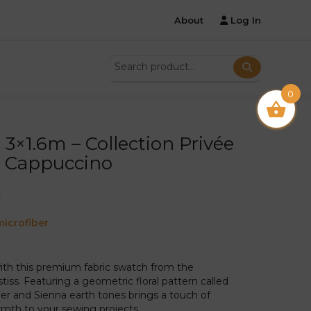
About
Log In
0
 3×1.6m – Collection Privée
e Cappuccino
m
icrofiber
ith this premium fabric swatch from the
stiss. Featuring a geometric floral pattern called
cher and Sienna earth tones brings a touch of
mth to your sewing projects.