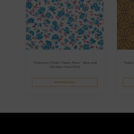
“Collection Privée” Fabric Piece – Blue and
Fabric
Old Rose Floral Print
VOIR DÉTAILS