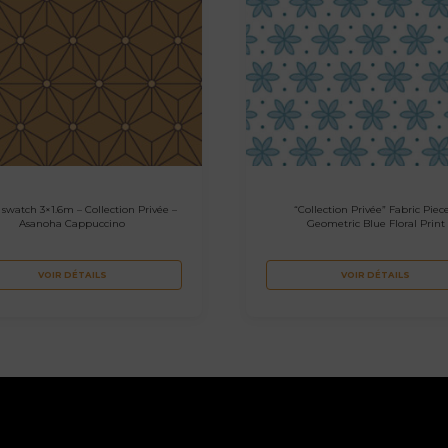
 swatch 3×1.6m – Collection Privée –
“Collection Privée” Fabric Piec
Asanoha Cappuccino
Geometric Blue Floral Print
VOIR DÉTAILS
VOIR DÉTAILS