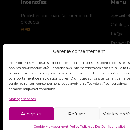
Interstiss
Menu
Special o
Publisher and manufacturer of craft
products
Catalogs
FAQs
Privacy P
Gérer le consentement
Cookie M
legal-not
Pour offrir les meilleures expériences, nous utilisons des technologies telles
cookies pour stocker et/ou accéder aux informations des appareils. Le fait 
consentir à ces technologies nous permettra de traiter des données telles q
comportement de navigation ou les ID uniques sur ce site. Le fait de ne p
ou de retirer son consentement peut avoir un effet négatif sur certaines
caractéristiques et fonctions.
Manage services
Accepter
Refuser
Voir les pré
Cookie Management Policy
Politique De Confidentialité