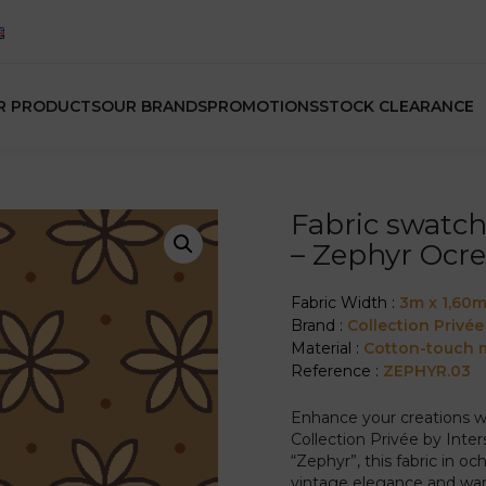
R PRODUCTS
OUR BRANDS
PROMOTIONS
STOCK CLEARANCE
Fabric swatch
– Zephyr Ocr
Fabric Width :
3m x 1,60
Brand :
Collection Privée
Material :
Cotton-touch m
Reference :
ZEPHYR.03
Enhance your creations w
Collection Privée by Inter
“Zephyr”, this fabric in o
vintage elegance and war