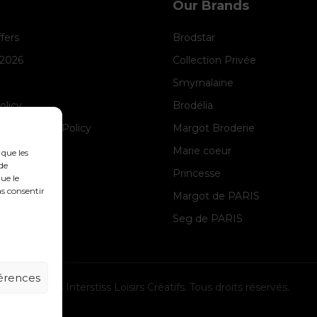
Our Brands
ffers
Brodstar
 2026
Collection Privée
Smyrnalaine
olicy
Brodélia
anagement Policy
Margot Broderie
ice
Marie coeur
 que les
de
Princesse
ue le
as consentir
Margot de PARIS
Seg de PARIS
férences
© 2026 Interstiss Loisirs Créatifs. Tous droits réservés.