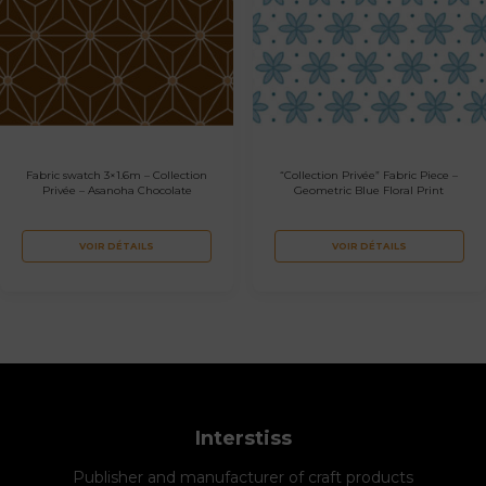
Fabric swatch 3×1.6m – Collection
“Collection Privée” Fabric Piece –
Privée – Asanoha Chocolate
Geometric Blue Floral Print
VOIR DÉTAILS
VOIR DÉTAILS
Interstiss
Publisher and manufacturer of craft products