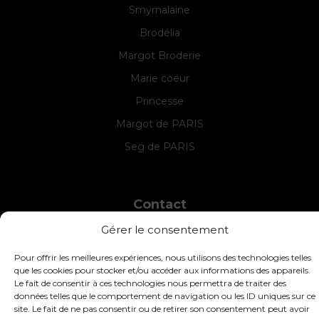
Smyrnalaine
Brodélia
Margot Broderie
Marie coeur
Princesse
Margot de PARIS
Seg de PARIS
Contact
Gérer le consentement
INTERSTISS
7 Boulevard des Frères Lumière
42360 Panissières
Pour offrir les meilleures expériences, nous utilisons des technologies telles
que les cookies pour stocker et/ou accéder aux informations des appareils.
France
Le fait de consentir à ces technologies nous permettra de traiter des
données telles que le comportement de navigation ou les ID uniques sur ce
+33 (0)4 74 01 99 80
site. Le fait de ne pas consentir ou de retirer son consentement peut avoir