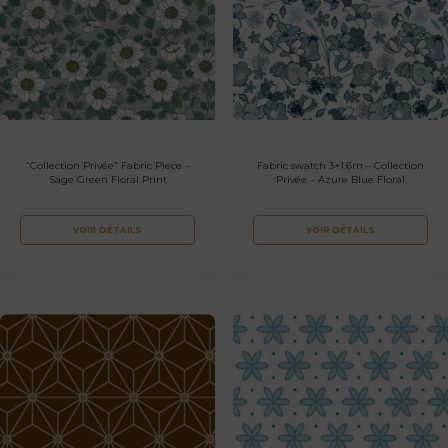
“Collection Privée” Fabric Piece –
Fabric swatch 3×1.6m – Collection
Sage Green Floral Print
Privée – Azure Blue Floral
VOIR DÉTAILS
VOIR DÉTAILS