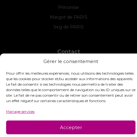
Princesse
Margot de PARIS
Seg de PARIS
Contact
Gérer le consentement
INTERSTISS
7 Boulevard des Frères Lumière
Pour offrir les meilleures expériences, nous utilisons des technologies telles
42360 Panissières
que les cookies pour stocker et/ou accéder aux informations des appareils.
France
Le fait de consentir à ces technologies nous permettra de traiter des
données telles que le comportement de navigation ou les ID uniques sur ce
+33 (0)4 74 01 99 80
site. Le fait de ne pas consentir ou de retirer son consentement peut avoir
un effet négatif sur certaines caractéristiques et fonctions.
commandes@interstiss.com
Manage services
Accepter
© 2026 Interstiss Loisirs Créatifs. Tous droits réservés.