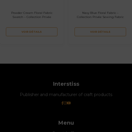
Powder Cream Floral Fabric
Navy Blue Floral Fabric –
Swatch – Collection Privée
Collection Privée Sewing Fabric
VOIR DÉTAILS
VOIR DÉTAILS
Interstiss
Publisher and manufacturer of craft products
Menu