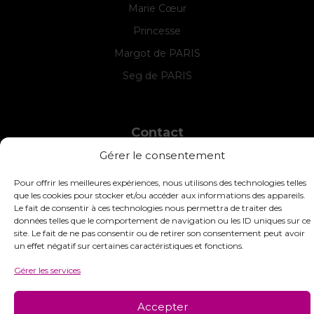
Marie Cœur
Princesse
Margot de PARIS
Seg de PARIS
Contact
Gérer le consentement
INTERSTISS
7 Boulevard des Frères Lumière
Pour offrir les meilleures expériences, nous utilisons des technologies telles
42360 Panissières
que les cookies pour stocker et/ou accéder aux informations des appareils.
France
Le fait de consentir à ces technologies nous permettra de traiter des
données telles que le comportement de navigation ou les ID uniques sur ce
+33 (0)4 74 01 99 80
site. Le fait de ne pas consentir ou de retirer son consentement peut avoir
un effet négatif sur certaines caractéristiques et fonctions.
commandes@interstiss.com
Gérer les services
Accepter