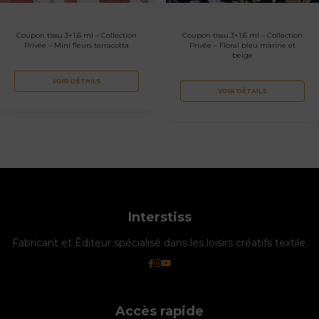
Coupon tissu 3×1,6 ml – Collection
Coupon tissu 3×1,6 ml – Collection
Privée – Mini fleurs terracotta
Privée – Floral bleu marine et
beige
VOIR DÉTAILS
VOIR DÉTAILS
Interstiss
Fabricant et Éditeur spécialisé dans les loisirs créatifs textile.
Accès rapide