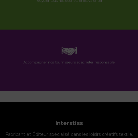
Recycler tous nos déchets et les valoriser
Accompagner nos fournisseurs et acheter responsable
Interstiss
Fabricant et Éditeur spécialisé dans les loisirs créatifs textile.