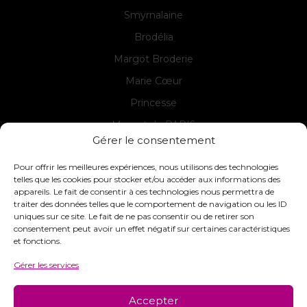
Smyrnalaine
Brodélia
Margot Broderie
Marie Cœur
Princesse
Margot de PARIS
Gérer le consentement
Seg de PARIS
Pour offrir les meilleures expériences, nous utilisons des technologies
telles que les cookies pour stocker et/ou accéder aux informations des
appareils. Le fait de consentir à ces technologies nous permettra de
Contact
traiter des données telles que le comportement de navigation ou les ID
uniques sur ce site. Le fait de ne pas consentir ou de retirer son
INTERSTISS
consentement peut avoir un effet négatif sur certaines caractéristiques
7 Boulevard des Frères Lumière
et fonctions.
42360 Panissières
Gérer les services
France
+33 (0)4 74 01 99 80
Accepter