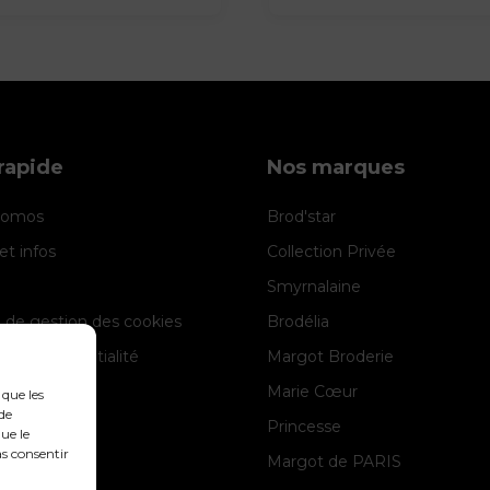
rapide
Nos marques
promos
Brod'star
et infos
Collection Privée
Smyrnalaine
e de gestion des cookies
Brodélia
 de confidentialité
Margot Broderie
 légales
Marie Cœur
 que les
de
Princesse
ue le
as consentir
Margot de PARIS