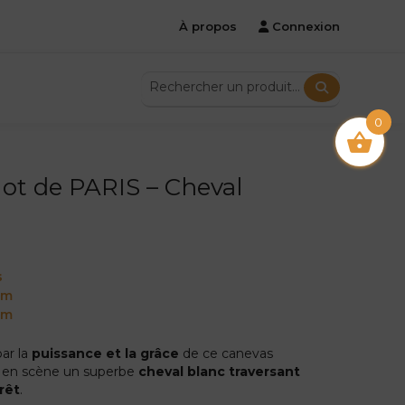
À propos
Connexion
0
ot de PARIS – Cheval
s
cm
cm
par la
puissance et la grâce
de ce canevas
t en scène un superbe
cheval blanc traversant
rêt
.