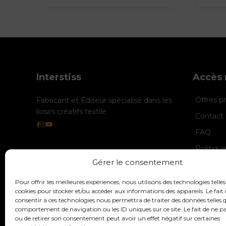
Interstiss
Accès 
Offres 
Fabricant et Éditeur spécialisé dans les
loisirs créatifs textile.
Contact 
FAQ
Politiqu
Gérer le consentement
Politique
Mentions
Pour offrir les meilleures expériences, nous utilisons des technologies telles
cookies pour stocker et/ou accéder aux informations des appareils. Le fait 
consentir à ces technologies nous permettra de traiter des données telles q
comportement de navigation ou les ID uniques sur ce site. Le fait de ne p
ou de retirer son consentement peut avoir un effet négatif sur certaines