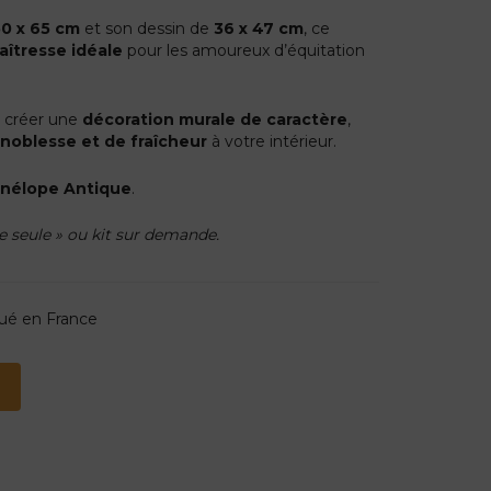
50 x 65 cm
et son dessin de
36 x 47 cm
, ce
aîtresse idéale
pour les amoureux d’équitation
ur créer une
décoration murale de caractère
,
e
noblesse et de fraîcheur
à votre intérieur.
énélope Antique
.
le seule » ou kit sur demande.
qué en France