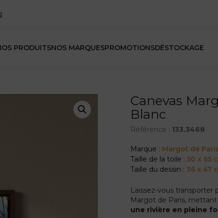
NOS PRODUITS
NOS MARQUES
PROMOTIONS
DÉSTOCKAGE
Canevas Marg
Blanc
Référence :
133.3468
Marque :
Margot de Pari
Taille de la toile :
50 x 65 
Taille du dessin :
36 x 47 
Laissez-vous transporter 
Margot de Paris, mettan
une rivière en pleine fo