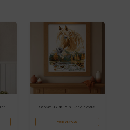
llon
Canevas SEG de Paris – Chevaleresque
VOIR DÉTAILS