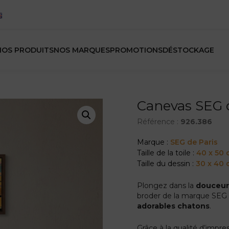
NOS PRODUITS
NOS MARQUES
PROMOTIONS
DÉSTOCKAGE
Canevas SEG 
Référence :
926.386
Marque :
SEG de Paris
Taille de la toile :
40 x 50
Taille du dessin :
30 x 40
Plongez dans la
douceur
broder de la marque SEG
adorables chatons
.
Grâce à la qualité d’impr