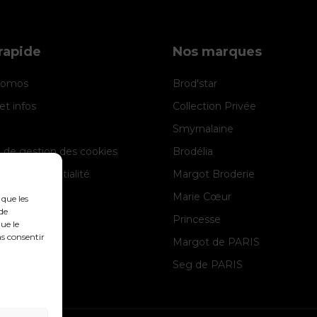
rapide
Nos marques
promos
Brod'star
et infos
Collection Privée
Smyrnalaine
e de gestion des cookies
Brodélia
 de confidentialité
Margot Broderie
 légales
Marie Cœur
 que les
de
Princesse
ue le
as consentir
Margot de PARIS
Seg de PARIS