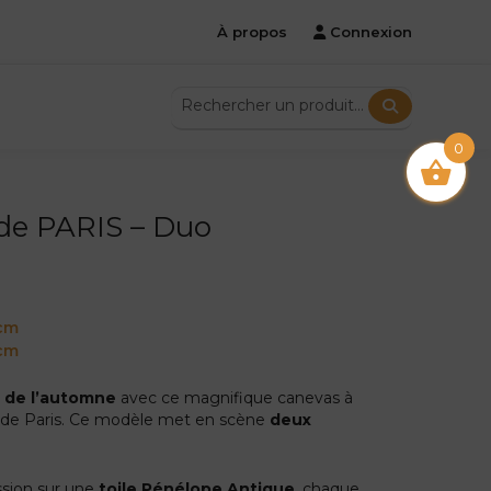
À propos
Connexion
0
de PARIS – Duo
 cm
 cm
 de l’automne
avec ce magnifique canevas à
 de Paris. Ce modèle met en scène
deux
ession sur une
toile Pénélope Antique
, chaque