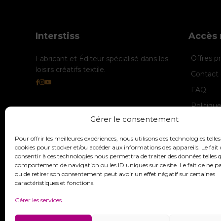
Interstiss
Accès 
Offres 
Fabricant et Éditeur spécialisé dans les
loisirs créatifs textile.
Contact 
FAQ
Politiqu
Gérer le consentement
Politique
Mentions
Pour offrir les meilleures expériences, nous utilisons des technologies telles
cookies pour stocker et/ou accéder aux informations des appareils. Le fait 
consentir à ces technologies nous permettra de traiter des données telles q
comportement de navigation ou les ID uniques sur ce site. Le fait de ne p
ou de retirer son consentement peut avoir un effet négatif sur certaines
caractéristiques et fonctions.
Gérer les services