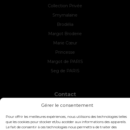
Collection Privée
Smyrnalaine
Brodélia
Margot Broderie
Marie Cœur
Princesse
Margot de PARIS
Seg de PARIS
Contact
INTERSTISS
Gérer le consentement
7 Boulevard des Frères Lumière
42360 Panissières
Pour offrir les meilleures expériences, nous utilisons des technologies telles
France
que les cookies pour stocker et/ou accéder aux informations des appareils.
Le fait de consentir à ces technologies nous permettra de traiter des