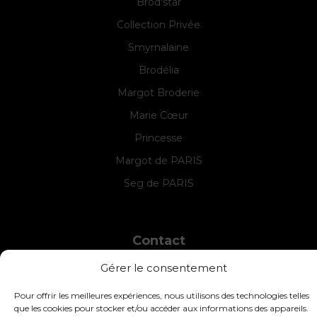
Brod'star
Collection Privée
Smyrnalaine
Brodélia
Margot Broderie
Marie Cœur
Princesse
Margot de PARIS
Seg de PARIS
Contact
INTERSTISS
Gérer le consentement
7 Boulevard des Frères Lumière
42360 Panissières
Pour offrir les meilleures expériences, nous utilisons des technologies telles
France
que les cookies pour stocker et/ou accéder aux informations des appareils.