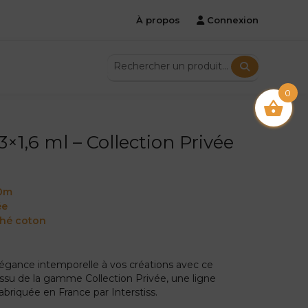
À propos
Connexion
0
×1,6 ml – Collection Privée
e
60m
ée
ché coton
égance intemporelle à vos créations avec ce
ssu de la gamme Collection Privée, une ligne
abriquée en France par Interstiss.