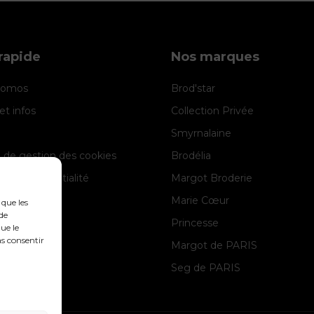
rapide
Nos marques
promos
Brod'star
et infos
Collection Privée
Smyrnalaine
e de gestion des cookies
Brodélia
 de confidentialité
Margot Broderie
 légales
Marie Cœur
 que les
de
Princesse
ue le
as consentir
Margot de PARIS
Seg de PARIS