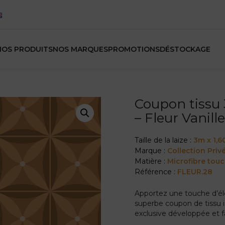
NOS PRODUITS
NOS MARQUES
PROMOTIONS
DÉSTOCKAGE
Coupon tissu 3
– Fleur Vanill
Taille de la laize :
3m x 1,
Marque :
Collection Priv
Matière :
Microfibre tou
Référence :
FLEUR.28
Apportez une touche d’él
superbe coupon de tissu i
exclusive développée et f