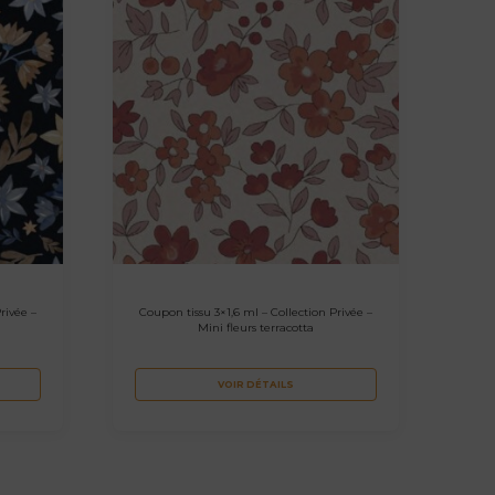
rivée –
Coupon tissu 3×1,6 ml – Collection Privée –
Mini fleurs terracotta
VOIR DÉTAILS