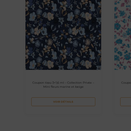
Coupon tissu 3×1,6 ml – Collection Privée –
Coupon
Mini fleurs marine et beige
VOIR DÉTAILS