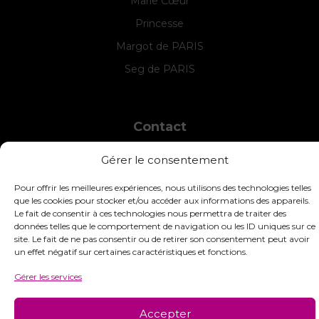
Marie Cœur
Princesse
Margot de PARIS
Seg de PARIS
Contact
INTERSTISS
Gérer le consentement
7 Boulevard des Frères Lumière
42360 Panissières
Pour offrir les meilleures expériences, nous utilisons des technologies telles
France
que les cookies pour stocker et/ou accéder aux informations des appareils.
Le fait de consentir à ces technologies nous permettra de traiter des
+33 (0)4 74 01 99 80
données telles que le comportement de navigation ou les ID uniques sur ce
site. Le fait de ne pas consentir ou de retirer son consentement peut avoir
commandes@interstiss.com
un effet négatif sur certaines caractéristiques et fonctions.
Gérer les services
© 2026 Interstiss Loisirs Créatifs. Tous droits réservés.
Accepter