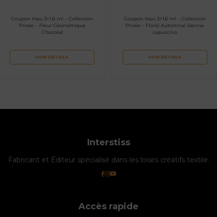
Coupon tissu 3×1,6 ml – Collection
Coupon tissu 3×1,6 ml – Collection
Privée – Fleur Géométrique
Privée – Floral Automnal Sienne
Chocolat
capuccino
VOIR DÉTAILS
VOIR DÉTAILS
Interstiss
Fabricant et Éditeur spécialisé dans les loisirs créatifs textile.
Accès rapide