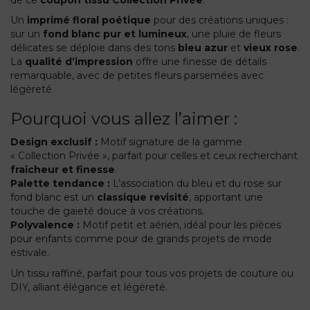
de ce
coupon tissu Collection Privée
.
Un
imprimé floral poétique
pour des créations uniques :
sur un
fond blanc pur et lumineux
, une pluie de fleurs
délicates se déploie dans des tons
bleu azur
et
vieux rose
.
La
qualité d’impression
offre une finesse de détails
remarquable, avec de petites fleurs parsemées avec
légèreté.
Pourquoi vous allez l’aimer :
Design exclusif :
Motif signature de la gamme
« Collection Privée », parfait pour celles et ceux recherchant
fraîcheur et finesse
.
Palette tendance :
L’association du bleu et du rose sur
fond blanc est un
classique revisité
, apportant une
touche de gaieté douce à vos créations.
Polyvalence :
Motif petit et aérien, idéal pour les pièces
pour enfants comme pour de grands projets de mode
estivale.
Un tissu raffiné, parfait pour tous vos projets de couture ou
DIY, alliant élégance et légèreté.