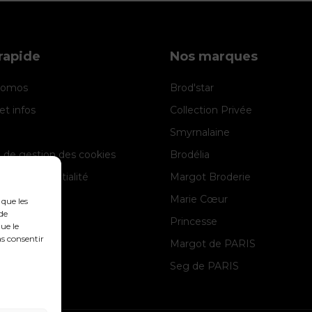
rapide
Nos marques
promos
Brod'star
et infos
Collection Privée
Smyrnalaine
e de gestion des cookies
Brodélia
 de confidentialité
Margot Broderie
 légales
Marie Cœur
 que les
de
Princesse
ue le
as consentir
Margot de PARIS
Seg de PARIS