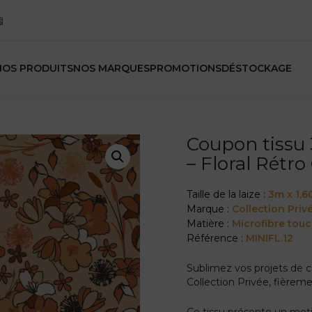
NOS PRODUITS
NOS MARQUES
PROMOTIONS
DÉSTOCKAGE
Coupon tissu 3
– Floral Rétr
Taille de la laize :
3m x 1,
Marque :
Collection Priv
Matière :
Microfibre tou
Référence :
MINIFL.12
Sublimez vos projets de
Collection Privée, fièreme
Ce tissu présente un motif