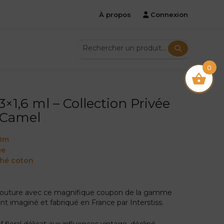
À propos
Connexion
0
×1,6 ml – Collection Privée
o Camel
60m
ée
ché coton
 couture avec ce magnifique coupon de la gamme
nt imaginé et fabriqué en France par Interstiss.
 floral délicat aux influences vintage, décliné