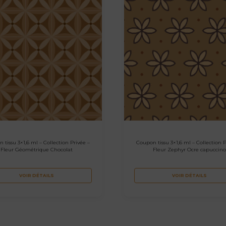
 tissu 3×1,6 ml – Collection Privée –
Coupon tissu 3×1,6 ml – Collection P
Fleur Géométrique Chocolat
Fleur Zephyr Ocre capuccin
VOIR DÉTAILS
VOIR DÉTAILS