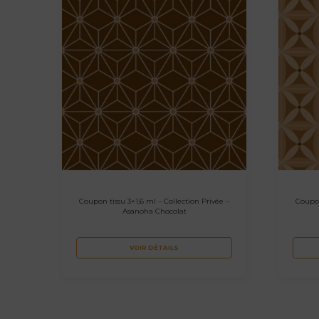
Coupon tissu 3×1,6 ml – Collection Privée –
Coupon
Asanoha Chocolat
VOIR DÉTAILS