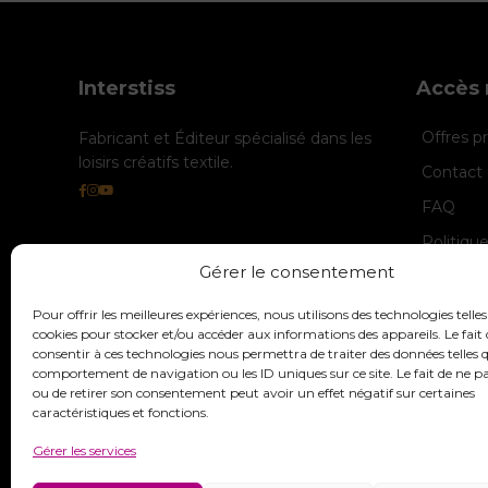
Interstiss
Accès 
Offres 
Fabricant et Éditeur spécialisé dans les
loisirs créatifs textile.
Contact 
FAQ
Politiqu
Gérer le consentement
Politique
Mentions
Pour offrir les meilleures expériences, nous utilisons des technologies telles
cookies pour stocker et/ou accéder aux informations des appareils. Le fait 
consentir à ces technologies nous permettra de traiter des données telles q
comportement de navigation ou les ID uniques sur ce site. Le fait de ne p
ou de retirer son consentement peut avoir un effet négatif sur certaines
caractéristiques et fonctions.
Gérer les services