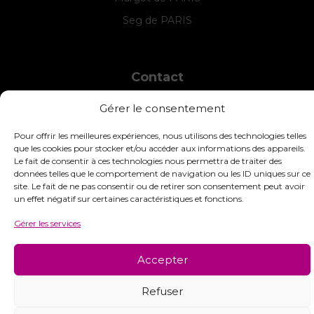
Seg de PARIS
Contact
INTERSTISS
Gérer le consentement
7 Boulevard des Frères Lumière
42360 Panissières
Pour offrir les meilleures expériences, nous utilisons des technologies telles
France
que les cookies pour stocker et/ou accéder aux informations des appareils.
Le fait de consentir à ces technologies nous permettra de traiter des
+33 (0)4 74 01 99 80
données telles que le comportement de navigation ou les ID uniques sur ce
site. Le fait de ne pas consentir ou de retirer son consentement peut avoir
commandes@interstiss.com
un effet négatif sur certaines caractéristiques et fonctions.
Gérer les services
Accepter
© 2026 Interstiss Loisirs Créatifs. Tous droits réservés.
Refuser