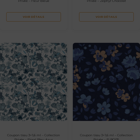
Privée – Fleur bleue
Privée – Zephyr Chocolat
VOIR DÉTAILS
VOIR DÉTAILS
Coupon tissu 3×1,6 ml – Collection
Coupon tissu 3×1,6 ml – Collection
Privée – Floral Bleu Azur
Privée – FLBOI35