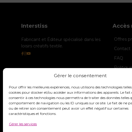
Interstiss
Accès 
Offres 
Fabricant et Éditeur spécialisé dans les
loisirs créatifs textile.
Contact 
FAQ
Politiqu
Gérer le consentement
Politique
Mentions
Pour offrir les meilleures expériences, nous utilisons des technologies telles
cookies pour stocker et/ou accéder aux informations des appareils. Le fait 
consentir à ces technologies nous permettra de traiter des données telles q
comportement de navigation ou les ID uniques sur ce site. Le fait de ne p
ou de retirer son consentement peut avoir un effet négatif sur certaines
caractéristiques et fonctions.
Gérer les services