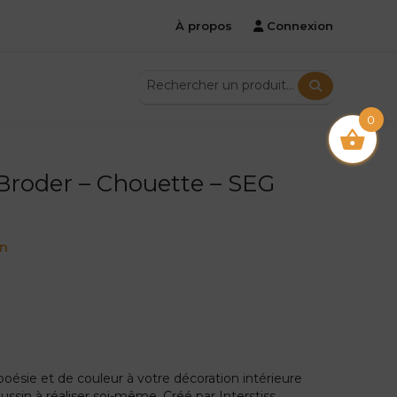
À propos
Connexion
0
 Broder – Chouette – SEG
on
ésie et de couleur à votre décoration intérieure
ussin à réaliser soi-même. Créé par Interstiss