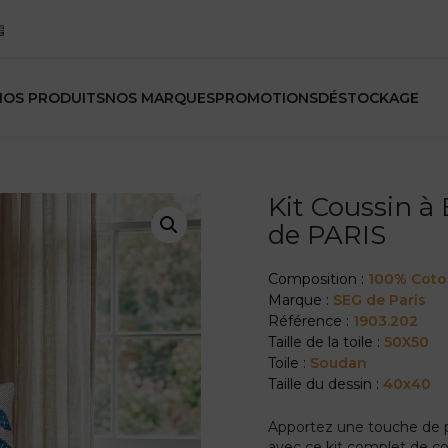
NOS PRODUITS
NOS MARQUES
PROMOTIONS
DÉSTOCKAGE
Kit Coussin à
de PARIS
Composition :
100% Cot
Marque :
SEG de Paris
Référence :
1903.202
Taille de la toile :
50X50
Toile :
Soudan
Taille du dessin :
40x40
Apportez une touche de po
avec ce kit complet de co