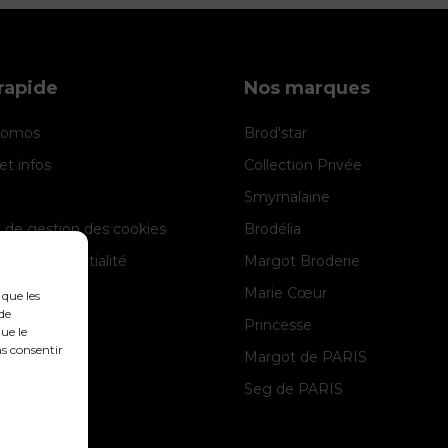
rapide
Nos marques
promos
Brod'star
et infos
Collection Privée
Smyrnalaine
e de gestion des cookies
Brodélia
 de confidentialité
Margot Broderie
 légales
Marie Cœur
 que les
de
Princesse
ue le
as consentir
Margot de PARIS
Seg de PARIS