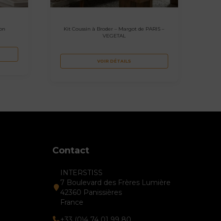
ion
Kit Coussin à Broder – Margot de PARIS –
VEGETAL
VOIR DÉTAILS
Contact
INTERSTISS
7 Boulevard des Frères Lumière
42360 Panissières
France
+33 (0)4 74 01 99 80