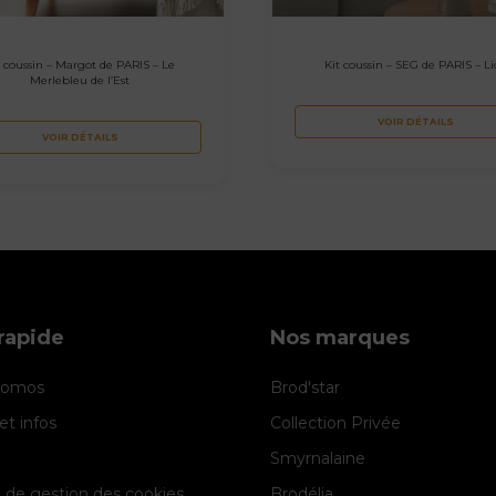
t coussin – Margot de PARIS – Le
Kit coussin – SEG de PARIS – L
Merlebleu de l’Est
VOIR DÉTAILS
VOIR DÉTAILS
rapide
Nos marques
promos
Brod'star
et infos
Collection Privée
Smyrnalaine
e de gestion des cookies
Brodélia