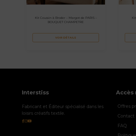
Kit Coussin à Broder – Margot de PARIS –
Ki
BOUQUET CHAMPETRE
VOIR DÉTAILS
Interstiss
Accès 
Offres 
Fabricant et Éditeur spécialisé dans les
loisirs créatifs textile.
Contact 
FAQ
Politiqu