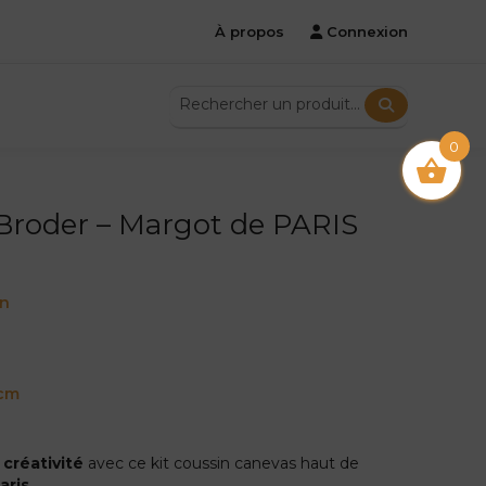
À propos
Connexion
0
 Broder – Margot de PARIS
on
 cm
e
créativité
avec ce kit coussin canevas haut de
aris
.