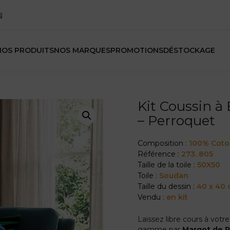
NOS PRODUITS
NOS MARQUES
PROMOTIONS
DÉSTOCKAGE
Kit Coussin à
– Perroquet
Composition :
100% Cot
Référence :
273. 805
Taille de la toile :
50X50
Toile :
Soudan
Taille du dessin :
40 x 40
Vendu :
en kit
Laissez libre cours à votr
gamme par
Margot de P