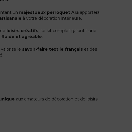
entant un
majestueux perroquet Ara
apportera
artisanale
à votre décoration intérieure.
s de
loisirs créatifs
, ce kit complet garantit une
 fluide et agréable
.
 valorise le
savoir-faire textile français
et des
é.
unique
aux amateurs de décoration et de loisirs