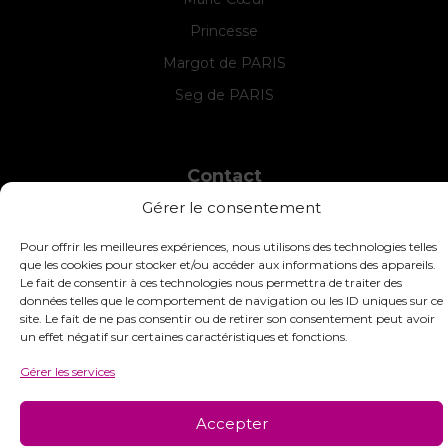
Princesse
Margot de PARIS
Seg de PARIS
Contact
Gérer le consentement
INTERSTISS
7 Boulevard des Frères Lumière
Pour offrir les meilleures expériences, nous utilisons des technologies telles
42360 Panissières
que les cookies pour stocker et/ou accéder aux informations des appareils.
France
Le fait de consentir à ces technologies nous permettra de traiter des
données telles que le comportement de navigation ou les ID uniques sur ce
+33 (0)4 74 01 99 80
site. Le fait de ne pas consentir ou de retirer son consentement peut avoir
un effet négatif sur certaines caractéristiques et fonctions.
commandes@interstiss.com
Gérer les services
Accepter
© 2026 Interstiss Loisirs Créatifs. Tous droits réservés.