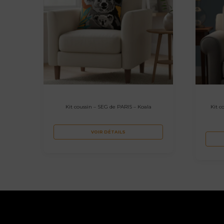
Kit coussin – SEG de PARIS – Koala
Kit c
VOIR DÉTAILS