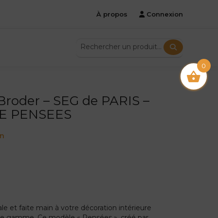
À propos
Connexion
0
 Broder – SEG de PARIS –
DE PENSEES
on
le et faite main à votre décoration intérieure
 de gamme. Ce modèle « Pensées », créé par