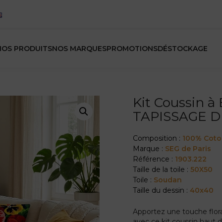
NOS PRODUITS
NOS MARQUES
PROMOTIONS
DÉSTOCKAGE
Kit Coussin à
TAPISSAGE 
Composition :
100% Cot
Marque :
SEG de Paris
Référence :
1903.222
Taille de la toile :
50X50
Toile :
Soudan
Taille du dessin :
40x40
Apportez une touche flora
avec ce kit coussin haut