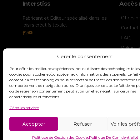
Interstiss
Accès 
Offres 
Fabricant et Éditeur spécialisé dans les
loisirs créatifs textile.
Contact 
FAQ
Politiqu
Gérer le consentement
Politique
Mentions
Pour offrir les meilleures expériences, nous utilisons des technologies telles
cookies pour stocker et/ou accéder aux informations des appareils. Le fait 
consentir à ces technologies nous permettra de traiter des données telles q
comportement de navigation ou les ID uniques sur ce site. Le fait de ne p
ou de retirer son consentement peut avoir un effet négatif sur certaines
caractéristiques et fonctions.
Gérer les services
Accepter
Refuser
Voir les pré
Politique de Gestion des Cookies
Politique De Confidentialité