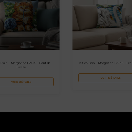
oussin – Margot de PARIS – Bout de
Kit coussin – Margot de PARIS – Les
Ficelle
VOIR DÉTAILS
VOIR DÉTAILS