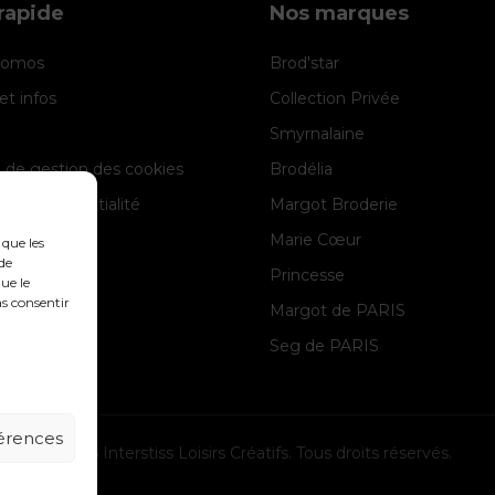
rapide
Nos marques
promos
Brod'star
et infos
Collection Privée
Smyrnalaine
e de gestion des cookies
Brodélia
 de confidentialité
Margot Broderie
 légales
Marie Cœur
 que les
de
Princesse
ue le
as consentir
Margot de PARIS
Seg de PARIS
férences
© 2026 Interstiss Loisirs Créatifs. Tous droits réservés.