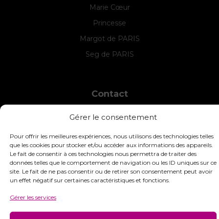
Marie Cœur
Princesse
Margot de PARIS
Seg de PARIS
Contact
INTERSTISS
Gérer le consentement
7 Boulevard des Frères Lumière
42360 Panissières
Pour offrir les meilleures expériences, nous utilisons des technologies telles
France
que les cookies pour stocker et/ou accéder aux informations des appareils.
Le fait de consentir à ces technologies nous permettra de traiter des
+33 (0)4 74 01 99 80
données telles que le comportement de navigation ou les ID uniques sur ce
site. Le fait de ne pas consentir ou de retirer son consentement peut avoir
commandes@interstiss.com
un effet négatif sur certaines caractéristiques et fonctions.
Gérer les services