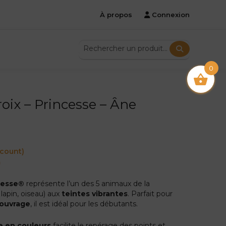
À propos
Connexion
0
roix – Princesse – Âne
 count)
m
ncesse®
représente l’un des 5 animaux de la
lapin, oiseau) aux
teintes vibrantes
. Parfait pour
 ouvrage
, il est idéal pour les débutants.
e en couleurs
facilite le repérage des points et