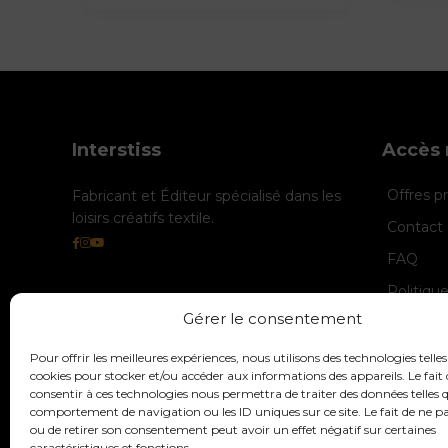
Interstiss
Accès 
Offres 
Fabricant et Éditeur spécialisé dans les
loisirs créatifs textile.
Contact 
FAQ
Politiqu
Gérer le consentement
Politique
Mentions
Pour offrir les meilleures expériences, nous utilisons des technologies telles
cookies pour stocker et/ou accéder aux informations des appareils. Le fait 
consentir à ces technologies nous permettra de traiter des données telles q
comportement de navigation ou les ID uniques sur ce site. Le fait de ne p
ou de retirer son consentement peut avoir un effet négatif sur certaines
caractéristiques et fonctions.