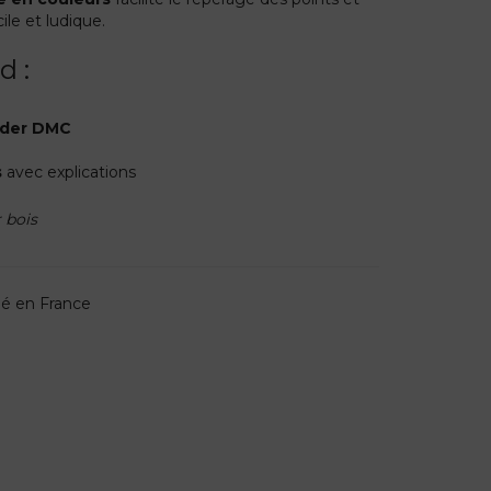
ile et ludique.
d :
roder DMC
s
avec explications
 bois
ué en France