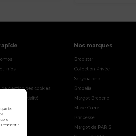
rapide
Nos marques
promos
Brod'star
et infos
Collection Privée
Smyrnalaine
e de gestion des cookies
Brodélia
 de confidentialité
Margot Broderie
 légales
Marie Cœur
 que les
de
Princesse
ue le
as consentir
Margot de PARIS