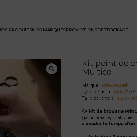
NOS PRODUITS
NOS MARQUES
PROMOTIONS
DÉSTOCKAGE
Kit point de c
Multico
Marque :
Princesse®
Type de tissu :
Aïda 7 (18
Taille de la toile :
16x16 c
Ce
kit de broderie Pri
gamme (âne, chat, chien, 
s’évader le temps d’un
La
toile Aïda 7 imprimé