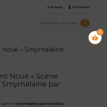
À propos
Connexion
0
nt noué – Smyrnalaine
oint Noué « Scène
– Smyrnalaine par
la gamme
Smyrnalaine par Interstiss