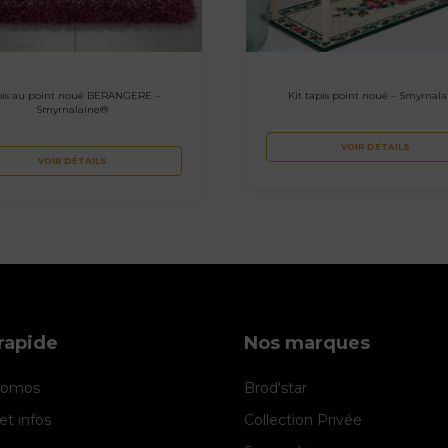
pis au point noué BERANGERE –
Kit tapis point noué – Smyrnala
Smyrnalaine®
VOIR DÉTAILS
VOIR DÉTAILS
rapide
Nos marques
promos
Brod'star
et infos
Collection Privée