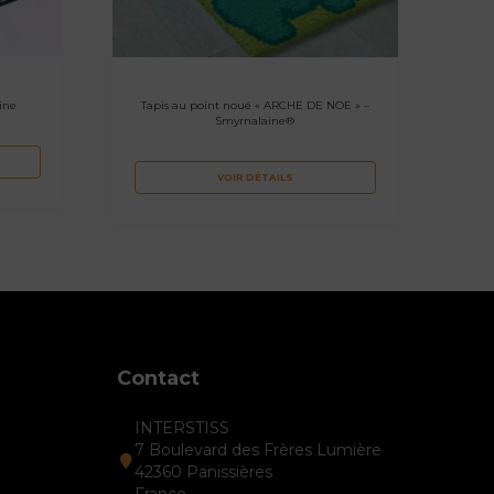
ine
Tapis au point noué « ARCHE DE NOE » –
Smyrnalaine®
VOIR DÉTAILS
Contact
INTERSTISS
7 Boulevard des Frères Lumière
42360 Panissières
France