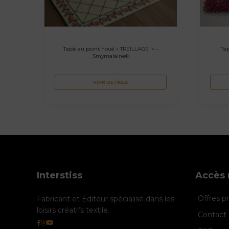
Tapis au point noué « TREILLAGE » –
Ta
Smyrnalaine®
VOIR DÉTAILS
Interstiss
Accès 
Offres 
Fabricant et Éditeur spécialisé dans les
loisirs créatifs textile.
Contact 