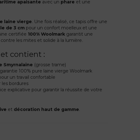
ritime apaisante
avec un
phare
et une
e laine vierge
. Une fois réalisé, ce tapis offre une
le de 3 cm
pour un confort moelleux et une
laine certifiée
100% Woolmark
garantit une
e contre les mites et solide à la lumière.
et contient :
e Smyrnalaine
(grosse trame)
arantie 100% pure laine vierge Woolmark
our un travail confortable
 les bordures
ce explicative pour garantir la réussite de votre
ive
et
décoration haut de gamme
.