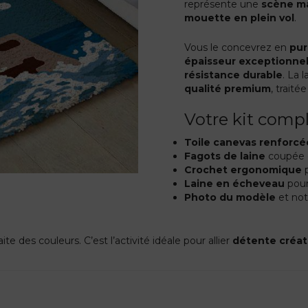
représente une
scène ma
mouette en plein vol
.
Vous le concevrez en
pur
épaisseur exceptionnel
résistance durable
. La 
qualité premium
, traité
Votre kit compl
Toile canevas renforcé
Fagots de laine
coupée g
Crochet ergonomique
p
Laine en écheveau
pour
Photo du modèle
et noti
te des couleurs. C’est l’activité idéale pour allier
détente créat