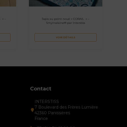
 » –
Tapis au point noué « CORAIL » –
Smyrnalaine® par Interstiss
VOIR DÉTAILS
Contact
INTERSTISS
7 Boulevard des Frères Lumière
42360 Panissières
France