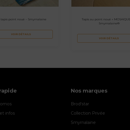
t tapis point noué – Smyrnalaine
Tapis au point noué « MOSAIQUE
Smyrnalaine®
VOIR DÉTAILS
VOIR DÉTAILS
rapide
Nos marques
promos
Brod'star
et infos
Collection Privée
Smyrnalaine