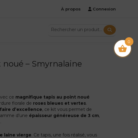
À propos
Connexion
0
nt noué – Smyrnalaine
avec ce
magnifique tapis au point noué
dure florale de
roses bleues et vertes
.
-faire d’excellence
, ce kit vous permet de
e gamme d’une
épaisseur généreuse de 3 cm
,
.
e laine vierge
. Ce tapis, une fois réalisé, vous