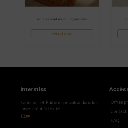
Kit tapis point noué – Smyrnalaine
Ki
VOIR DÉTAILS
Interstiss
Accès 
Offres 
Fabricant et Éditeur spécialisé dans les
loisirs créatifs textile.
Contact 
FAQ