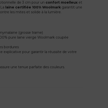
eptionnelle de 3 cm pour un
confort moelleux
et
. La
laine certifiée 100% Woolmark
garantit une
ontre les mites et solide à la lumière.
myrnalaine (grosse trame)
 100% pure laine vierge Woolmark coupée
es bordures
 explicative pour garantir la réussite de votre
e assure une tenue parfaite des couleurs.