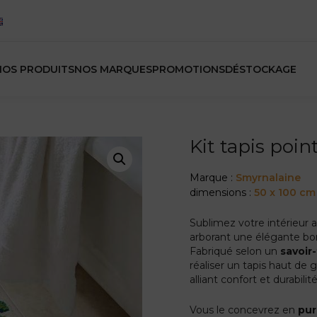
NOS PRODUITS
NOS MARQUES
PROMOTIONS
DÉSTOCKAGE
Kit tapis poi
Marque :
Smyrnalaine
dimensions :
50 x 100 cm
Sublimez votre intérieur 
arborant une élégante bor
Fabriqué selon un
savoir
réaliser un tapis haut d
alliant confort et durabilité
Vous le concevrez en
pur