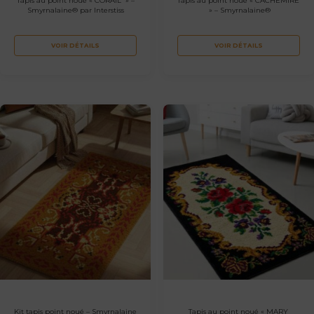
Tapis au point noué « CORAIL » –
Tapis au point noué « CACHEMIRE
Smyrnalaine® par Interstiss
» – Smyrnalaine®
VOIR DÉTAILS
VOIR DÉTAILS
Kit tapis point noué – Smyrnalaine
Tapis au point noué « MARY