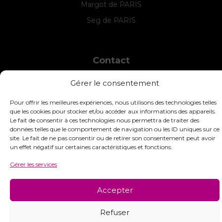
Margot de PARIS
Seg de PARIS
Contact
INTERSTISS
Gérer le consentement
7 Boulevard des Frères Lumière
42360 Panissières
Pour offrir les meilleures expériences, nous utilisons des technologies telles
France
que les cookies pour stocker et/ou accéder aux informations des appareils.
Le fait de consentir à ces technologies nous permettra de traiter des
+33 (0)4 74 01 99 80
données telles que le comportement de navigation ou les ID uniques sur ce
site. Le fait de ne pas consentir ou de retirer son consentement peut avoir
commandes@interstiss.com
un effet négatif sur certaines caractéristiques et fonctions.
Gérer les services
Accepter
© 2026 Interstiss Loisirs Créatifs. Tous droits réservés.
Refuser