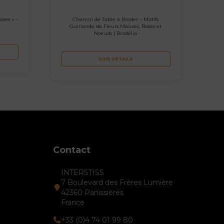
oses » –
Chemin de Table à Broder – Motifs
Guirlande de Fleurs Mauves, Roses et
Nœuds | Brodélia
VOIR DÉTAILS
Contact
INTERSTISS
7 Boulevard des Frères Lumière
42360 Panissières
France
+33 (0)4 74 01 99 80