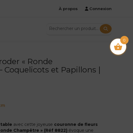
À propos
Connexion
0
roder « Ronde
 Coquelicots et Papillons |
 cm
 table
avec cette joyeuse
couronne de fleurs
Ronde Champêtre » (Réf 8822)
évoque une