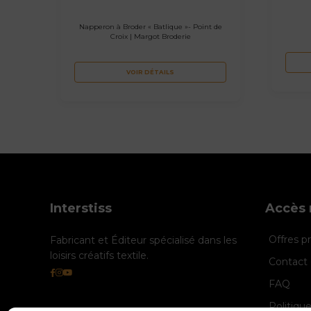
Napperon à Broder « Batlique »- Point de
Croix | Margot Broderie
VOIR DÉTAILS
Interstiss
Accès 
Offres 
Fabricant et Éditeur spécialisé dans les
loisirs créatifs textile.
Contact 
FAQ
Politiqu