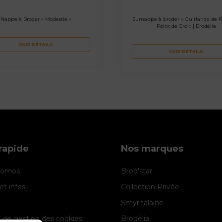
Nappe à Broder « Modestie »
Surnappe à broder « Guirlande de R
Point de Croix | Brodélia
VOIR DÉTAILS
VOIR DÉTAILS
rapide
Nos marques
promos
Brod'star
et infos
Collection Privée
Smyrnalaine
e de gestion des cookies
Brodélia