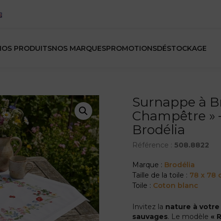
NOS PRODUITS
NOS MARQUES
PROMOTIONS
DÉSTOCKAGE
Surnappe à B
Champêtre » –
Brodélia
Référence :
508.8822
Marque :
Brodélia
Taille de la toile :
78 x 78
Toile :
Coton blanc
Invitez la
nature à votre
sauvages
. Le modèle
« 