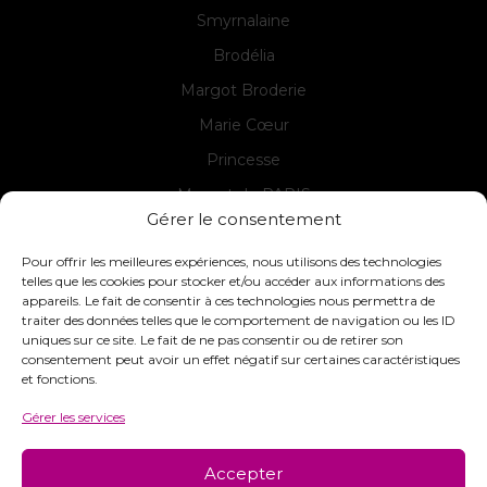
Smyrnalaine
Brodélia
Margot Broderie
Marie Cœur
Princesse
Margot de PARIS
Gérer le consentement
Seg de PARIS
Pour offrir les meilleures expériences, nous utilisons des technologies
telles que les cookies pour stocker et/ou accéder aux informations des
appareils. Le fait de consentir à ces technologies nous permettra de
Contact
traiter des données telles que le comportement de navigation ou les ID
uniques sur ce site. Le fait de ne pas consentir ou de retirer son
INTERSTISS
consentement peut avoir un effet négatif sur certaines caractéristiques
7 Boulevard des Frères Lumière
et fonctions.
42360 Panissières
Gérer les services
France
+33 (0)4 74 01 99 80
Accepter