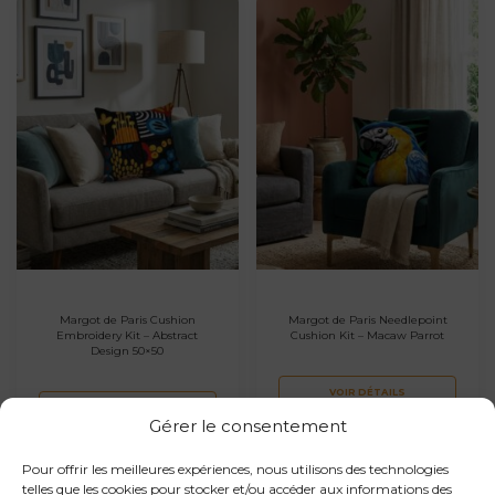
Margot de Paris Cushion
Margot de Paris Needlepoint
Embroidery Kit – Abstract
Cushion Kit – Macaw Parrot
Design 50×50
VOIR DÉTAILS
VOIR DÉTAILS
Gérer le consentement
Pour offrir les meilleures expériences, nous utilisons des technologies
telles que les cookies pour stocker et/ou accéder aux informations des