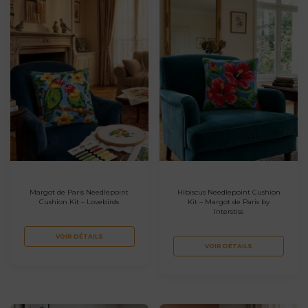
Margot de Paris Needlepoint
Hibiscus Needlepoint Cushion
Cushion Kit – Lovebirds
Kit – Margot de Paris by
Interstiss
VOIR DÉTAILS
VOIR DÉTAILS