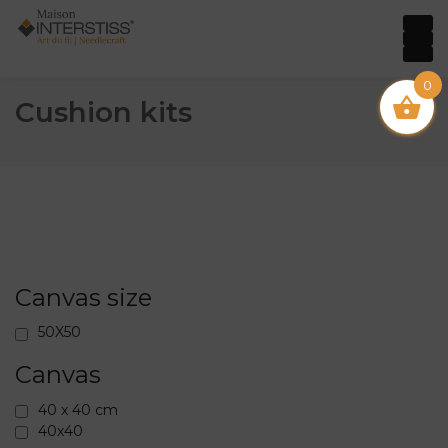
0
Cushion kits
Canvas size
50X50
Canvas
40 x 40 cm
40x40