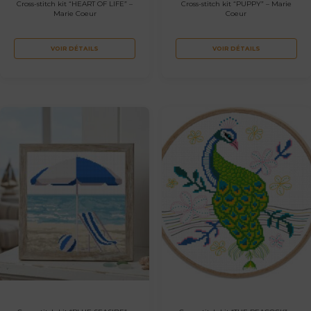
Cross-stitch kit “HEART OF LIFE” –
Cross-stitch kit “PUPPY” – Marie
Marie Coeur
Coeur
VOIR DÉTAILS
VOIR DÉTAILS