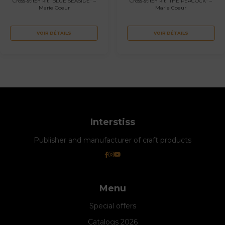
Cross-stitch kit “BLUE SEASIDE” –
Cross-stitch kit “THE PEACOCK” –
Marie Coeur
Marie Coeur
VOIR DÉTAILS
VOIR DÉTAILS
Interstiss
Publisher and manufacturer of craft products
Menu
Special offers
Catalogs 2026