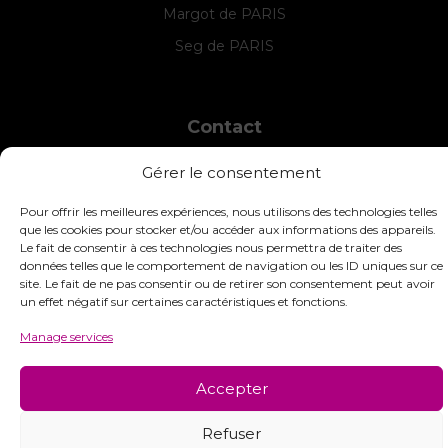
Margot de PARIS
Seg de PARIS
Contact
INTERSTISS
Gérer le consentement
7 Boulevard des Frères Lumière
42360 Panissières
Pour offrir les meilleures expériences, nous utilisons des technologies telles
France
que les cookies pour stocker et/ou accéder aux informations des appareils.
Le fait de consentir à ces technologies nous permettra de traiter des
+33 (0)4 74 01 99 80
données telles que le comportement de navigation ou les ID uniques sur ce
site. Le fait de ne pas consentir ou de retirer son consentement peut avoir
commandes@interstiss.com
un effet négatif sur certaines caractéristiques et fonctions.
Manage services
Accepter
© 2026 Interstiss Loisirs Créatifs. Tous droits réservés.
Refuser